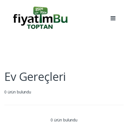
Skip to navigation
Skip to content
Ev Gereçleri
0 ürün bulundu
0 ürün bulundu